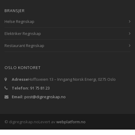
BRANSJER
Helse Regnskap
Elektriker Regnskap
Restaurant Regnskap
OSLO KONTORET
Adresse
Hoffsveien 13 – Inngang Norsk Energi, 0275 Oslo
Telefon:
91 75 81 23
Email:
post@digiregnskap.no
© digiregnskap.no
Levert av
webplatform.no