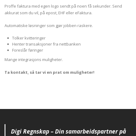
Proffe faktura med egen logo sendt på noen få sekunder. Send
akkurat som du vil, på epost, EHF eller eFaktura.
Automatiske løsninger som gjør jobben raskere.
Tolker kvitteringer
Henter transaksjoner fra nettbanken
Foreslår føringer
Mange integrasjons muligheter.
Ta kontakt, så tar vi en prat om muligheter!
Digi Regnskap – Din samarbeidspartner på